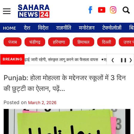
Searc
for:
HOME
देश
विदेश
राजनीति
मनोरंजन
टेक्नोलॉजी
बि
पंजाब
चंडीगढ़
हरियाणा
हिमाचल
दिल्ली
उत्तर 
•
ं में पंजाबी की पढ़ाई जारी रहेगी, संस्कृत लागू करने का फैसला वापस
BREAKING
श्री गुरु हरिकृष्ण साहि
❮
❚❚
❯
Punjab: होला मोहल्ला के मद्देनजर स्कूलों में 3 दिन
की छुट्टी का ऐलान, पढ़ें…
Posted on
March 2, 2026