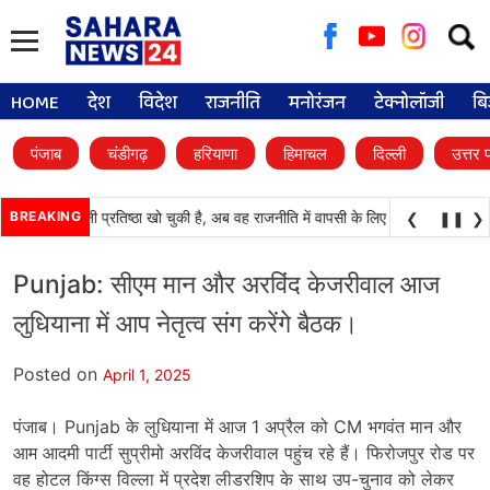
Searc
for:
HOME
देश
विदेश
राजनीति
मनोरंजन
टेक्नोलॉजी
बि
पंजाब
चंडीगढ़
हरियाणा
हिमाचल
दिल्ली
उत्तर 
(अकाली दल) अपनी प्रतिष्ठा खो चुकी है, अब वह राजनीति में वापसी के लिए भाजपा से समझौता 
BREAKING
❮
❚❚
❯
Punjab: सीएम मान और अरविंद केजरीवाल आज
लुधियाना में आप नेतृत्व संग करेंगे बैठक।
Posted on
April 1, 2025
पंजाब। Punjab के लुधियाना में आज 1 अप्रैल को CM भगवंत मान और
आम आदमी पार्टी सुप्रीमो अरविंद केजरीवाल पहुंच रहे हैं। फिरोजपुर रोड पर
वह होटल किंग्स विल्ला में प्रदेश लीडरशिप के साथ उप-चुनाव को लेकर