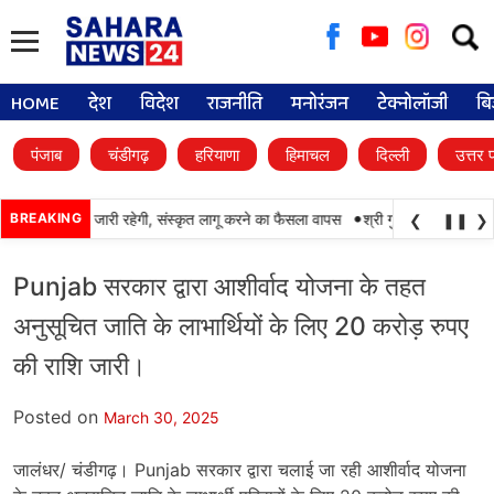
Searc
for:
HOME
देश
विदेश
राजनीति
मनोरंजन
टेक्नोलॉजी
बि
पंजाब
चंडीगढ़
हरियाणा
हिमाचल
दिल्ली
उत्तर 
•
ं पंजाबी की पढ़ाई जारी रहेगी, संस्कृत लागू करने का फैसला वापस
BREAKING
श्री गुरु हरिकृष्ण साहिब जी
❮
❚❚
❯
Punjab सरकार द्वारा आशीर्वाद योजना के तहत
अनुसूचित जाति के लाभार्थियों के लिए 20 करोड़ रुपए
की राशि जारी।
Posted on
March 30, 2025
जालंधर/ चंडीगढ़। Punjab सरकार द्वारा चलाई जा रही आशीर्वाद योजना