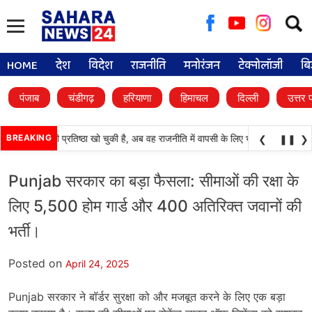
Searc
for:
HOME
देश
विदेश
राजनीति
मनोरंजन
टेक्नोलॉजी
बि
पंजाब
चंडीगढ़
हरियाणा
हिमाचल
दिल्ली
उत्तर 
अकाली दल) अपनी प्रतिष्ठा खो चुकी है, अब वह राजनीति में वापसी के लिए भाजपा से समझौता कर
BREAKING
❮
❚❚
❯
Punjab सरकार का बड़ा फैसला: सीमाओं की रक्षा के
लिए 5,500 होम गार्ड और 400 अतिरिक्त जवानों की
भर्ती।
Posted on
April 24, 2025
Punjab सरकार ने बॉर्डर सुरक्षा को और मजबूत करने के लिए एक बड़ा