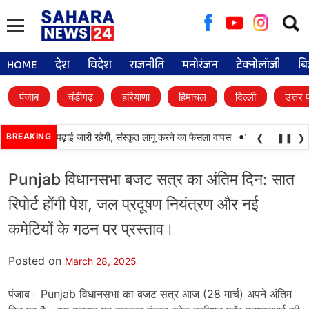
Searc
for:
HOME
देश
विदेश
राजनीति
मनोरंजन
टेक्नोलॉजी
बि
पंजाब
चंडीगढ़
हरियाणा
हिमाचल
दिल्ली
उत्तर 
•
लों में पंजाबी की पढ़ाई जारी रहेगी, संस्कृत लागू करने का फैसला वापस
BREAKING
श्री गुरु हरिकृष्ण सा
❮
❚❚
❯
Punjab विधानसभा बजट सत्र का अंतिम दिन: सात
रिपोर्ट होंगी पेश, जल प्रदूषण नियंत्रण और नई
कमेटियों के गठन पर प्रस्ताव।
Posted on
March 28, 2025
पंजाब। Punjab विधानसभा का बजट सत्र आज (28 मार्च) अपने अंतिम