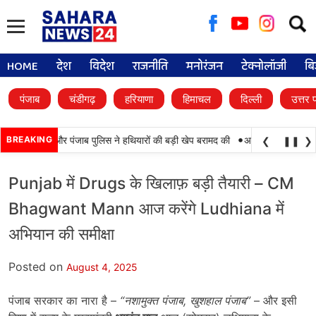
Searc
for:
HOME
देश
विदेश
राजनीति
मनोरंजन
टेक्नोलॉजी
बि
पंजाब
चंडीगढ़
हरियाणा
हिमाचल
दिल्ली
उत्तर 
•
ामयाबी, BSF और पंजाब पुलिस ने हथियारों की बड़ी खेप बरामद की
BREAKING
अमन अरोड़ा ने शाहकोट हल
❮
❚❚
❯
Punjab में Drugs के खिलाफ़ बड़ी तैयारी – CM
Bhagwant Mann आज करेंगे Ludhiana में
अभियान की समीक्षा
Posted on
August 4, 2025
पंजाब सरकार का नारा है –
“
नशामुक्त पंजाब
,
खुशहाल पंजाब”
– और इसी