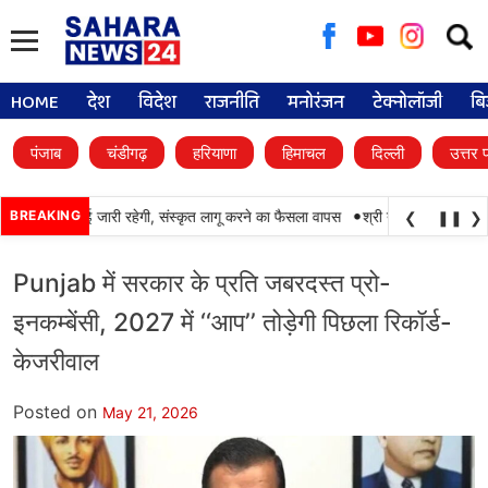
Searc
for:
HOME
देश
विदेश
राजनीति
मनोरंजन
टेक्नोलॉजी
बि
पंजाब
चंडीगढ़
हरियाणा
हिमाचल
दिल्ली
उत्तर 
•
ें पंजाबी की पढ़ाई जारी रहेगी, संस्कृत लागू करने का फैसला वापस
BREAKING
श्री गुरु हरिकृष्ण साहिब ज
❮
❚❚
❯
Punjab में सरकार के प्रति जबरदस्त प्रो-
इनकम्बेंसी, 2027 में ‘‘आप’’ तोड़ेगी पिछला रिकॉर्ड-
केजरीवाल
Posted on
May 21, 2026