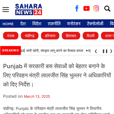
Searc
for:
HOME
देश
विदेश
राजनीति
मनोरंजन
टेक्नोलॉजी
बि
पंजाब
चंडीगढ़
हरियाणा
हिमाचल
दिल्ली
उत्तर 
•
ं में पंजाबी की पढ़ाई जारी रहेगी, संस्कृत लागू करने का फैसला वापस
BREAKING
श्री गुरु हरिकृष्ण साहि
❮
❚❚
❯
Punjab में सरकारी बस सेवाओं को बेहतर बनाने के
लिए परिवहन मंत्री लालजीत सिंह भुल्लर ने अधिकारियों
को दिए निर्देश।
Posted on
March 13, 2025
चंडीगढ़: Punjab के परिवहन मंत्री लालजीत सिंह भुल्लर ने विभागीय