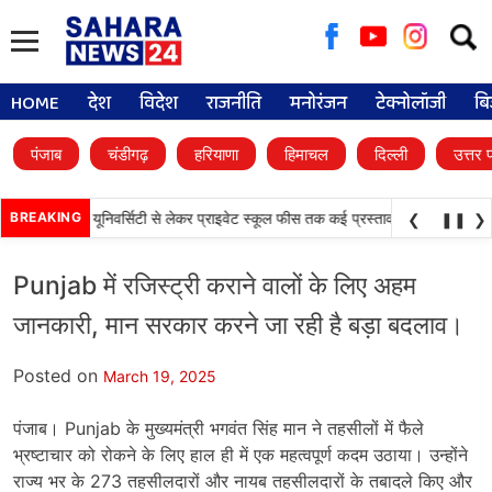
Searc
for:
HOME
देश
विदेश
राजनीति
मनोरंजन
टेक्नोलॉजी
बि
पंजाब
चंडीगढ़
हरियाणा
हिमाचल
दिल्ली
उत्तर 
•
ैसले, डिजिटल यूनिवर्सिटी से लेकर प्राइवेट स्कूल फीस तक कई प्रस्तावों को मंजूरी
BREAKING
पंजाब 
❮
❚❚
❯
Punjab में रजिस्ट्री कराने वालों के लिए अहम
जानकारी, मान सरकार करने जा रही है बड़ा बदलाव।
Posted on
March 19, 2025
पंजाब। Punjab के मुख्यमंत्री भगवंत सिंह मान ने तहसीलों में फैले
भ्रष्टाचार को रोकने के लिए हाल ही में एक महत्वपूर्ण कदम उठाया। उन्होंने
राज्य भर के 273 तहसीलदारों और नायब तहसीलदारों के तबादले किए और