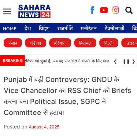
Searc
for:
HOME
देश
विदेश
राजनीति
मनोरंजन
टेक्नोलॉजी
बि
पंजाब
चंडीगढ़
हरियाणा
हिमाचल
दिल्ली
उत्तर 
ी दल) अपनी प्रतिष्ठा खो चुकी है, अब वह राजनीति में वापसी के लिए भाजपा से समझौता करने 
BREAKING
❮
❚❚
❯
Punjab में बड़ी Controversy: GNDU के
Vice Chancellor का RSS Chief को Briefs
करना बना Political Issue, SGPC ने
Committee से हटाया
Posted on
August 4, 2025