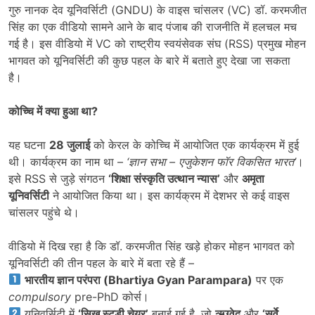
गुरु नानक देव यूनिवर्सिटी (GNDU) के वाइस चांसलर (VC) डॉ. करमजीत
सिंह का एक वीडियो सामने आने के बाद पंजाब की राजनीति में हलचल मच
गई है। इस वीडियो में VC को राष्ट्रीय स्वयंसेवक संघ (RSS) प्रमुख मोहन
भागवत को यूनिवर्सिटी की कुछ पहल के बारे में बताते हुए देखा जा सकता
है।
कोच्चि में क्या हुआ था
?
यह घटना
28
जुलाई
को केरल के कोच्चि में आयोजित एक कार्यक्रम में हुई
थी। कार्यक्रम का नाम था –
‘
ज्ञान सभा – एजुकेशन फॉर विकसित भारत’
।
इसे RSS से जुड़े संगठन
‘
शिक्षा संस्कृति उत्थान न्यास’
और
अमृता
यूनिवर्सिटी
ने आयोजित किया था। इस कार्यक्रम में देशभर से कई वाइस
चांसलर पहुंचे थे।
वीडियो में दिख रहा है कि डॉ. करमजीत सिंह खड़े होकर मोहन भागवत को
यूनिवर्सिटी की तीन पहल के बारे में बता रहे हैं –
भारतीय ज्ञान परंपरा (
Bhartiya Gyan Parampara)
पर एक
compulsory
pre-PhD कोर्स।
यूनिवर्सिटी में
‘
सिख स्टडी चेयर’
बनाई गई है, जो
ऋग्वेद
और
‘
सर्वे