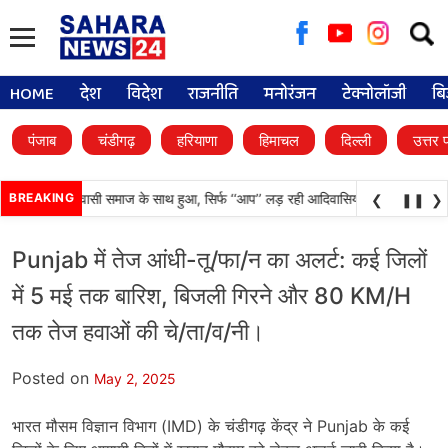
Searc
for:
HOME
देश
विदेश
राजनीति
मनोरंजन
टेक्नोलॉजी
बि
पंजाब
चंडीगढ़
हरियाणा
हिमाचल
दिल्ली
उत्तर 
यादा अन्याय आदिवासी समाज के साथ हुआ, सिर्फ ‘‘आप’’ लड़ रही आदिवासियों के अधिकारों की ल
BREAKING
❮
❚❚
❯
Punjab में तेज आंधी-तू/फा/न का अलर्ट: कई जिलों
में 5 मई तक बारिश, बिजली गिरने और 80 KM/H
तक तेज हवाओं की चे/ता/व/नी।
Posted on
May 2, 2025
भारत मौसम विज्ञान विभाग (IMD) के चंडीगढ़ केंद्र ने Punjab के कई