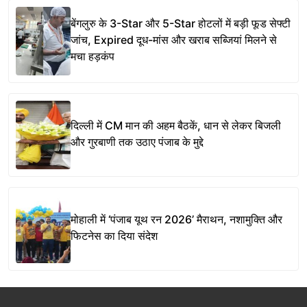
बेंगलुरु के 3-Star और 5-Star होटलों में बड़ी फूड सेफ्टी
जांच, Expired दूध-मांस और खराब सब्जियां मिलने से
मचा हड़कंप
दिल्ली में CM मान की अहम बैठकें, धान से लेकर बिजली
और गुरबाणी तक उठाए पंजाब के मुद्दे
मोहाली में ‘पंजाब यूथ रन 2026’ मैराथन, नशामुक्ति और
फिटनेस का दिया संदेश