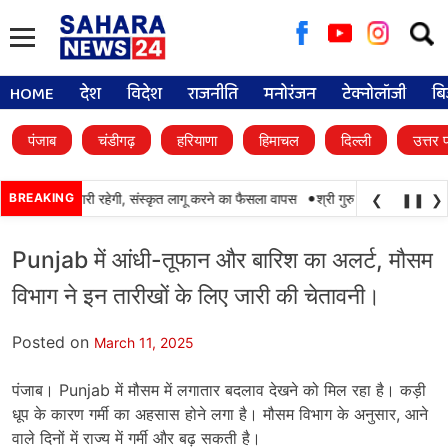
Searc
for:
HOME
देश
विदेश
राजनीति
मनोरंजन
टेक्नोलॉजी
बि
पंजाब
चंडीगढ़
हरियाणा
हिमाचल
दिल्ली
उत्तर 
•
ंजाबी की पढ़ाई जारी रहेगी, संस्कृत लागू करने का फैसला वापस
BREAKING
श्री गुरु हरिकृष्ण साहिब जी के
❮
❚❚
❯
Punjab में आंधी-तूफान और बारिश का अलर्ट, मौसम
विभाग ने इन तारीखों के लिए जारी की चेतावनी।
Posted on
March 11, 2025
पंजाब। Punjab में मौसम में लगातार बदलाव देखने को मिल रहा है। कड़ी
धूप के कारण गर्मी का अहसास होने लगा है। मौसम विभाग के अनुसार, आने
वाले दिनों में राज्य में गर्मी और बढ़ सकती है।