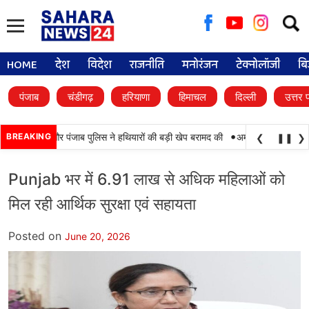
Searc
for:
HOME
देश
विदेश
राजनीति
मनोरंजन
टेक्नोलॉजी
बि
पंजाब
चंडीगढ़
हरियाणा
हिमाचल
दिल्ली
उत्तर 
•
मयाबी, BSF और पंजाब पुलिस ने हथियारों की बड़ी खेप बरामद की
BREAKING
अमन अरोड़ा ने शाहकोट हल
❮
❚❚
❯
Punjab भर में 6.91 लाख से अधिक महिलाओं को
मिल रही आर्थिक सुरक्षा एवं सहायता
Posted on
June 20, 2026