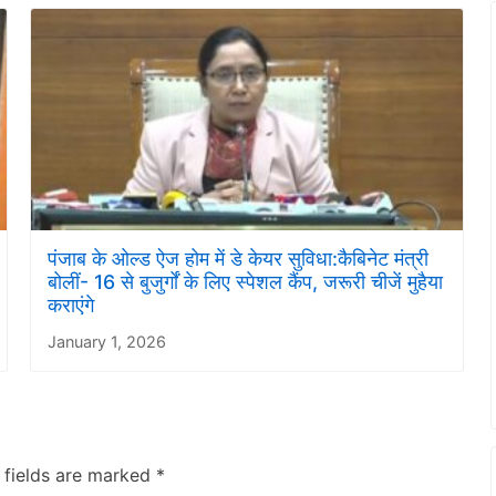
पंजाब के ओल्ड ऐज होम में डे केयर सुविधा:कैबिनेट मंत्री
बोलीं- 16 से बुजुर्गों के लिए स्पेशल कैंप, जरूरी चीजें मुहैया
कराएंगे
January 1, 2026
 fields are marked
*