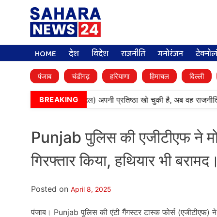
HOME
देश
विदेश
राजनीति
मनोरंजन
टेक्नो
पंजाब
चंडीगढ़
हरियाणा
हिमाचल
दिल्ली
•
‘बेअदबी’ पार्टी (अकाली दल) अपनी प्रतिष्ठा खो चुकी है, अब वह राजनीति 
BREAKING
Punjab पुलिस की एजीटीएफ ने मोहाली
गिरफ्तार किया, हथियार भी बरामद
Posted on
April 8, 2025
पंजाब। Punjab पुलिस की एंटी गैंगस्टर टास्क फोर्स (एजीटीएफ) ने मो