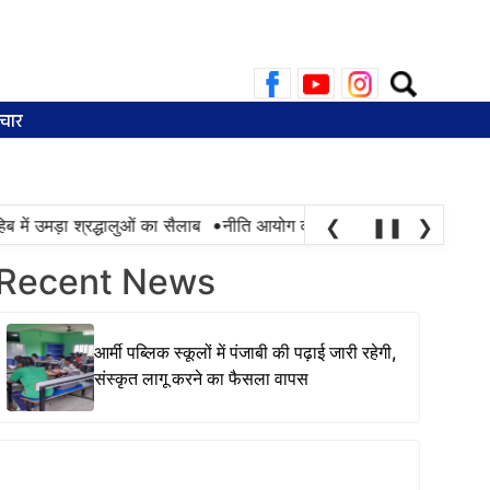
Search
for:
चार
•
ें उमड़ा श्रद्धालुओं का सैलाब
नीति आयोग की रैंकिंग में पंजाब ने केरल को पछाड़
❮
❚❚
❯
Recent News
आर्मी पब्लिक स्कूलों में पंजाबी की पढ़ाई जारी रहेगी,
संस्कृत लागू करने का फैसला वापस