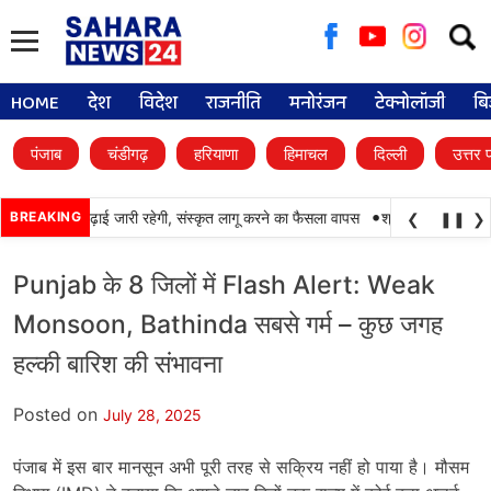
Searc
for:
HOME
देश
विदेश
राजनीति
मनोरंजन
टेक्नोलॉजी
बि
पंजाब
चंडीगढ़
हरियाणा
हिमाचल
दिल्ली
उत्तर 
•
ं में पंजाबी की पढ़ाई जारी रहेगी, संस्कृत लागू करने का फैसला वापस
BREAKING
श्री गुरु हरिकृष्ण साहि
❮
❚❚
❯
Punjab के 8 जिलों में Flash Alert: Weak
Monsoon, Bathinda सबसे गर्म – कुछ जगह
हल्की बारिश की संभावना
Posted on
July 28, 2025
पंजाब में इस बार मानसून अभी पूरी तरह से सक्रिय नहीं हो पाया है। मौसम