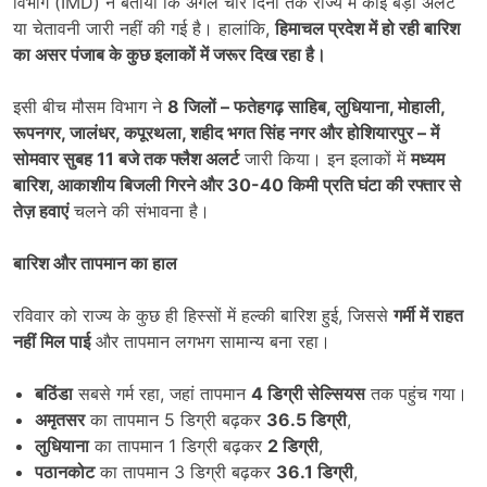
विभाग (IMD) ने बताया कि अगले चार दिनों तक राज्य में कोई बड़ा अलर्ट
या चेतावनी जारी नहीं की गई है। हालांकि,
हिमाचल प्रदेश में हो रही बारिश
का असर पंजाब के कुछ इलाकों में जरूर दिख रहा है।
इसी बीच मौसम विभाग ने
8
जिलों –
फतेहगढ़ साहिब,
लुधियाना,
मोहाली,
रूपनगर,
जालंधर,
कपूरथला,
शहीद भगत सिंह नगर और होशियारपुर –
में
सोमवार सुबह 11
बजे तक फ्लैश अलर्ट
जारी किया। इन इलाकों में
मध्यम
बारिश,
आकाशीय बिजली गिरने और 30-40
किमी प्रति घंटा की रफ्तार से
तेज़ हवाएं
चलने की संभावना है।
बारिश और तापमान का हाल
रविवार को राज्य के कुछ ही हिस्सों में हल्की बारिश हुई, जिससे
गर्मी में राहत
नहीं मिल पाई
और तापमान लगभग सामान्य बना रहा।
बठिंडा
सबसे गर्म रहा, जहां तापमान
4
डिग्री सेल्सियस
तक पहुंच गया।
अमृतसर
का तापमान 5 डिग्री बढ़कर
36.5
डिग्री
,
लुधियाना
का तापमान 1 डिग्री बढ़कर
2
डिग्री
,
पठानकोट
का तापमान 3 डिग्री बढ़कर
36.1
डिग्री
,