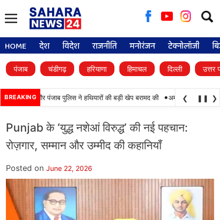
Searc
for:
HOME
देश
विदेश
राजनीति
मनोरंजन
टेक्नोलॉजी
बि
पंजाब
चंडीगढ़
हरियाणा
हिमाचल
दिल्ली
उत्तर 
•
याबी, BSF और पंजाब पुलिस ने हथियारों की बड़ी खेप बरामद की
BREAKING
अमन अरोड़ा ने शाहकोट हलक
❮
❚❚
❯
Punjab के ‘युद्ध नशेआं विरुद्ध’ की नई पहचान:
रोज़गार, सम्मान और उम्मीद की कहानियाँ
Posted on
June 22, 2026