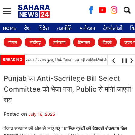
Searc
for:
HOME
देश
विदेश
राजनीति
मनोरंजन
टेक्नोलॉजी
बि
पंजाब
चंडीगढ़
हरियाणा
हिमाचल
दिल्ली
उत्तर 
 अन्याय आदिवासी समाज के साथ हुआ, सिर्फ ‘‘आप’’ लड़ रही आदिवासियों के अधिकारों की लड़ाई-
BREAKING
❮
❚❚
❯
Punjab का Anti-Sacrilege Bill Select
Committee को भेजा गया, Public से मांगी जाएगी
राय
Posted on
July 16, 2025
पंजाब सरकार की ओर से लाए गए
“
धार्मिक ग्रंथों की बेअदबी रोकथाम बिल