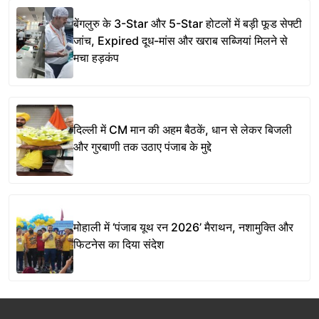
बेंगलुरु के 3-Star और 5-Star होटलों में बड़ी फूड सेफ्टी
जांच, Expired दूध-मांस और खराब सब्जियां मिलने से
मचा हड़कंप
दिल्ली में CM मान की अहम बैठकें, धान से लेकर बिजली
और गुरबाणी तक उठाए पंजाब के मुद्दे
मोहाली में ‘पंजाब यूथ रन 2026’ मैराथन, नशामुक्ति और
फिटनेस का दिया संदेश