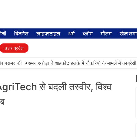
लॉजी
बिजनेस
लाइफ्स्टाइल
धर्म
ब्लॉग
मौसम
खेल समा
उत्तर प्रदेश
•
बरामद की
अमन अरोड़ा ने शाहकोट हलके में नौकरियों के मामले में कांग्रेसी व
AgriTech से बदली तस्वीर, विश्व
ाब