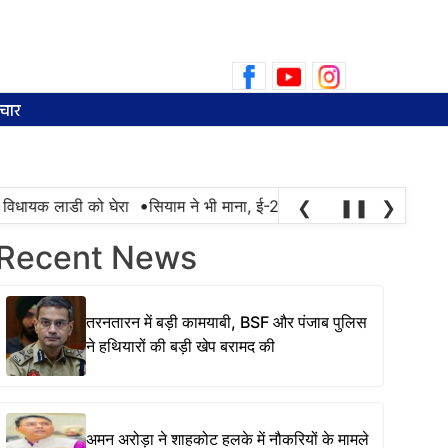
Search
for:
चार
•
िधायक लाडी को घेरा
सियाम ने भी माना, ई-20 में ज्यादा क्लोराइड और नमी के
❮
❚❚
❯
Recent News
तरनतारन में बड़ी कामयाबी, BSF और पंजाब पुलिस
ने हथियारों की बड़ी खेप बरामद की
अमन अरोड़ा ने शाहकोट हलके में नौकरियों के मामले