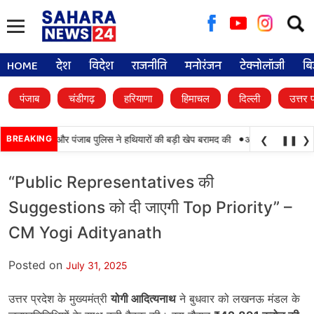
Searc
for:
HOME
देश
विदेश
राजनीति
मनोरंजन
टेक्नोलॉजी
बि
पंजाब
चंडीगढ़
हरियाणा
हिमाचल
दिल्ली
उत्तर 
•
कामयाबी, BSF और पंजाब पुलिस ने हथियारों की बड़ी खेप बरामद की
BREAKING
अमन अरोड़ा ने शाहकोट ह
❮
❚❚
❯
“Public Representatives की
Suggestions को दी जाएगी Top Priority” –
CM Yogi Adityanath
Posted on
July 31, 2025
उत्तर प्रदेश के मुख्यमंत्री
योगी आदित्यनाथ
ने बुधवार को लखनऊ मंडल के