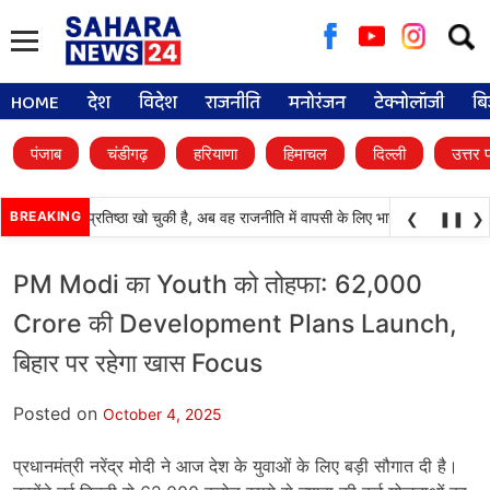
Searc
for:
HOME
देश
विदेश
राजनीति
मनोरंजन
टेक्नोलॉजी
बि
पंजाब
चंडीगढ़
हरियाणा
हिमाचल
दिल्ली
उत्तर 
ाली दल) अपनी प्रतिष्ठा खो चुकी है, अब वह राजनीति में वापसी के लिए भाजपा से समझौता करन
BREAKING
❮
❚❚
❯
PM Modi का Youth को तोहफा: 62,000
Crore की Development Plans Launch,
बिहार पर रहेगा खास Focus
Posted on
October 4, 2025
प्रधानमंत्री नरेंद्र मोदी ने आज देश के युवाओं के लिए बड़ी सौगात दी है।