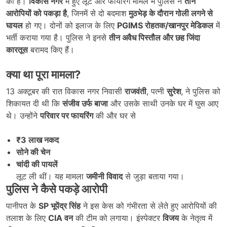
की है।
विकास नगर
में हुए लूट और फायरिंग मामले में पुलिस ने
तीन
आरोपियों को पकड़ा है
, जिनमें से दो बदमाश
मुठभेड़ के दौरान गोली लगने से
घायल
हो गए। दोनों को इलाज के लिए
PGIMS
रोहतक/खानपुर मेडिकल
में
भर्ती कराया गया है। पुलिस ने इनसे
तीन अवैध पिस्तौल और छह जिंदा
कारतूस
बरामद किए हैं।
क्या था पूरा मामला
?
13 अक्टूबर की रात विकास नगर निवासी
राजवंती
, पत्नी
सुरेश
, ने पुलिस को
शिकायत दी थी कि
संजीव उर्फ बाजा
और उसके साथी उनके घर में घुस आए
थे। उन्होंने
परिवार पर फायरिंग
की और घर से
₹3
लाख नकद
सोने की चेन
चांदी की पायलें
लूट ली थीं। यह मामला
जमीनी विवाद
से जुड़ा बताया गया।
पुलिस ने कैसे पकड़े आरोपी
पानीपत के
SP
भूपेंद्र सिंह
ने इस केस को गंभीरता से लेते हुए आरोपियों की
तलाश के लिए
CIA
वन
की टीम को लगाया। इंस्पेक्टर
विजय
के नेतृत्व में