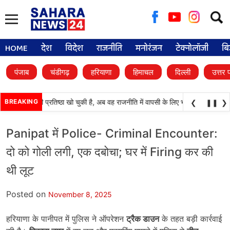
Searc
for:
HOME
देश
विदेश
राजनीति
मनोरंजन
टेक्नोलॉजी
बि
पंजाब
चंडीगढ़
हरियाणा
हिमाचल
दिल्ली
उत्तर 
अकाली दल) अपनी प्रतिष्ठा खो चुकी है, अब वह राजनीति में वापसी के लिए भाजपा से समझौता क
BREAKING
❮
❚❚
❯
Panipat में Police- Criminal Encounter:
दो को गोली लगी, एक दबोचा; घर में Firing कर की
थी लूट
Posted on
November 8, 2025
हरियाणा के पानीपत में पुलिस ने ऑपरेशन
ट्रैक डाउन
के तहत बड़ी कार्रवाई