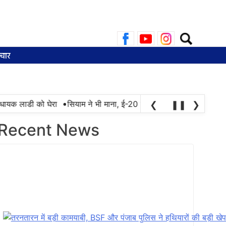
Search
for:
चार
•
यक लाडी को घेरा
सियाम ने भी माना, ई-20 में ज्यादा क्लोराइड और नमी के क
❮
❚❚
❯
Recent News