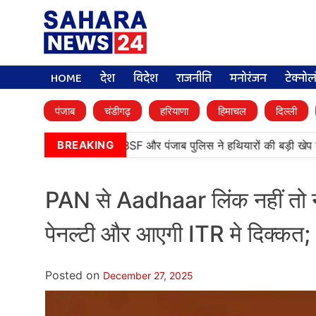
HOME
देश
विदेश
राजनीति
मनोरंजन
टेक्नो
पंजाब
चंडीगढ़
हरियाणा
हिमाचल
दिल्ली
रनतारन में बड़ी कामयाबी, BSF और पंजाब पुलिस ने हथियारों की बड़ी खेप बरा
BREAKING
PAN से Aadhaar लिंक नहीं तो नु
पेनल्टी और आएगी ITR मे दिक्कत; 
Posted on
December 27, 2025