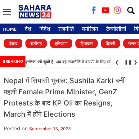
Searc
for:
HOME
देश
विदेश
राजनीति
मनोरंजन
टेक्नोलॉजी
बि
पंजाब
चंडीगढ़
हरियाणा
हिमाचल
दिल्ली
उत्तर 
ली दल) अपनी प्रतिष्ठा खो चुकी है, अब वह राजनीति में वापसी के लिए भाजपा से समझौता करने
BREAKING
❮
❚❚
❯
Nepal में सियासी भूचाल: Sushila Karki बनीं
पहली Female Prime Minister, GenZ
Protests के बाद KP Oli का Resigns,
March में होंगे Elections
Posted on
September 13, 2025