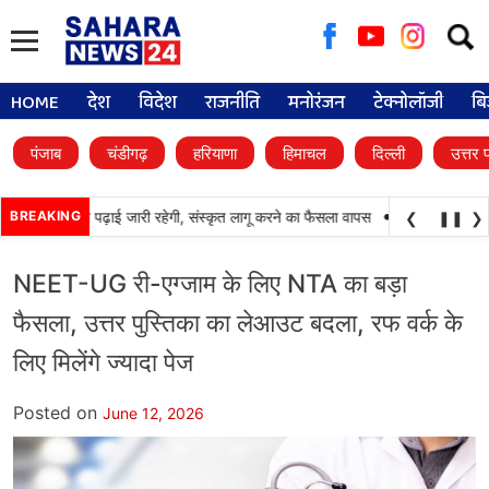
Searc
for:
HOME
देश
विदेश
राजनीति
मनोरंजन
टेक्नोलॉजी
बि
पंजाब
चंडीगढ़
हरियाणा
हिमाचल
दिल्ली
उत्तर 
•
ूलों में पंजाबी की पढ़ाई जारी रहेगी, संस्कृत लागू करने का फैसला वापस
BREAKING
श्री गुरु हरिकृष्ण स
❮
❚❚
❯
NEET-UG री-एग्जाम के लिए NTA का बड़ा
फैसला, उत्तर पुस्तिका का लेआउट बदला, रफ वर्क के
लिए मिलेंगे ज्यादा पेज
Posted on
June 12, 2026