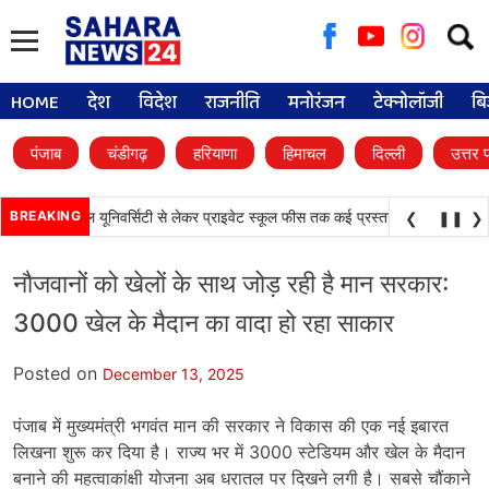
Searc
for:
HOME
देश
विदेश
राजनीति
मनोरंजन
टेक्नोलॉजी
बि
पंजाब
चंडीगढ़
हरियाणा
हिमाचल
दिल्ली
उत्तर 
•
 फैसले, डिजिटल यूनिवर्सिटी से लेकर प्राइवेट स्कूल फीस तक कई प्रस्तावों को मंजूरी
BREAKING
पंजाब
❮
❚❚
❯
नौजवानों को खेलों के साथ जोड़ रही है मान सरकार:
3000 खेल के मैदान का वादा हो रहा साकार
Posted on
December 13, 2025
पंजाब में मुख्यमंत्री भगवंत मान की सरकार ने विकास की एक नई इबारत
लिखना शुरू कर दिया है। राज्य भर में 3000 स्टेडियम और खेल के मैदान
बनाने की महत्वाकांक्षी योजना अब धरातल पर दिखने लगी है। सबसे चौंकाने