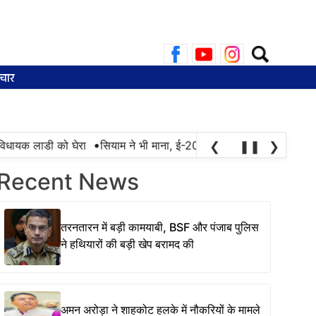
Search
for:
चार
•
िधायक लाडी को घेरा
सियाम ने भी माना, ई-20 में ज्यादा क्लोराइड और नमी क
❮
❚❚
❯
Recent News
तरनतारन में बड़ी कामयाबी, BSF और पंजाब पुलिस
ने हथियारों की बड़ी खेप बरामद की
अमन अरोड़ा ने शाहकोट हलके में नौकरियों के मामले