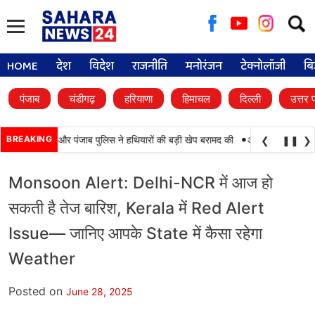
Searc
for:
HOME
देश
विदेश
राजनीति
मनोरंजन
टेक्नोलॉजी
बि
पंजाब
चंडीगढ़
हरियाणा
हिमाचल
दिल्ली
उत्तर 
•
कामयाबी, BSF और पंजाब पुलिस ने हथियारों की बड़ी खेप बरामद की
BREAKING
अमन अरोड़ा ने शाहकोट 
❮
❚❚
❯
Monsoon Alert: Delhi-NCR में आज हो
सकती है तेज बारिश, Kerala में Red Alert
Issue— जानिए आपके State में कैसा रहेगा
Weather
Posted on
June 28, 2025