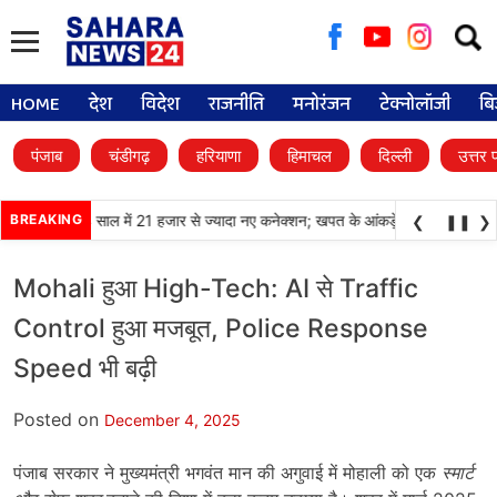
Searc
for:
HOME
देश
विदेश
राजनीति
मनोरंजन
टेक्नोलॉजी
बि
पंजाब
चंडीगढ़
हरियाणा
हिमाचल
दिल्ली
उत्तर 
•
 LPG की मांग, 4 साल में 21 हजार से ज्यादा नए कनेक्शन; खपत के आंकड़े भी चौंकाने वाले
BREAKING
❮
❚❚
❯
Mohali हुआ High-Tech: AI से Traffic
Control हुआ मजबूत, Police Response
Speed भी बढ़ी
Posted on
December 4, 2025
पंजाब सरकार ने मुख्यमंत्री भगवंत मान की अगुवाई में मोहाली को एक
स्मार्ट