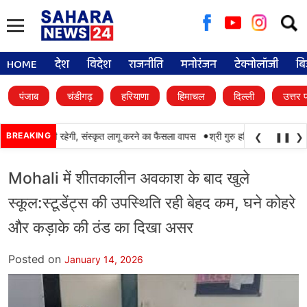
Searc
for:
HOME
देश
विदेश
राजनीति
मनोरंजन
टेक्नोलॉजी
बि
पंजाब
चंडीगढ़
हरियाणा
हिमाचल
दिल्ली
उत्तर 
•
ाबी की पढ़ाई जारी रहेगी, संस्कृत लागू करने का फैसला वापस
BREAKING
श्री गुरु हरिकृष्ण साहिब जी के प
❮
❚❚
❯
Mohali में शीतकालीन अवकाश के बाद खुले
स्कूल:स्टूडेंट्स की उपस्थिति रही बेहद कम, घने कोहरे
और कड़ाके की ठंड का दिखा असर
Posted on
January 14, 2026