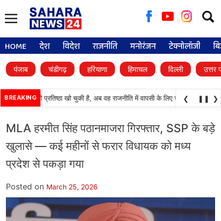
Searc
for:
HOME
देश
विदेश
राजनीति
मनोरंजन
टेक्नोलॉजी
बि
पंजाब
चंडीगढ़
हरियाणा
हिमाचल
दिल्ली
उत्तर 
अकाली दल) अपनी प्रतिष्ठा खो चुकी है, अब वह राजनीति में वापसी के लिए भाजपा से समझौता कर
BREAKING
❮
❚❚
❯
MLA हरमीत सिंह पठानमाजरा गिरफ्तार, SSP के बड़े
खुलासे — कई महीनों से फरार विधायक को मध्य
प्रदेश से पकड़ा गया
Posted on
March 25, 2026