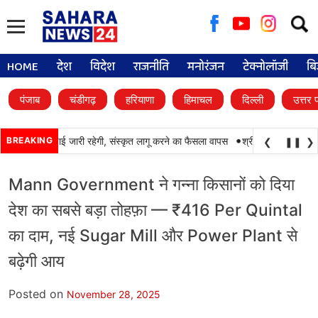
Searc
for:
HOME
देश
विदेश
राजनीति
मनोरंजन
टेक्नोलॉजी
बि
पंजाब
चंडीगढ़
हरियाणा
हिमाचल
दिल्ली
उत्तर 
•
में पंजाबी की पढ़ाई जारी रहेगी, संस्कृत लागू करने का फैसला वापस
BREAKING
श्री गुरु हरिकृष्ण साहिब 
❮
❚❚
❯
Mann Government ने गन्ना किसानों को दिया
देश का सबसे बड़ा तोहफ़ा — ₹416 Per Quintal
का दाम, नई Sugar Mill और Power Plant से
बढ़ेगी आय
Posted on
November 28, 2025