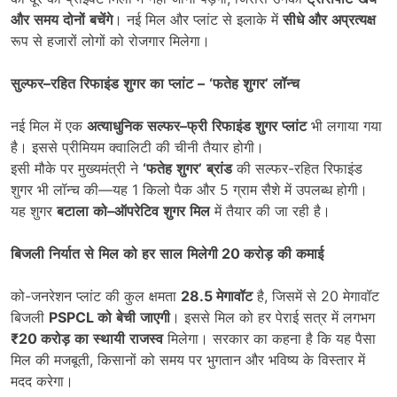
और
समय
दोनों
बचेंगे
। नई मिल और प्लांट से इलाके में
सीधे
और
अप्रत्यक्ष
रूप से हजारों लोगों को रोजगार मिलेगा।
सुल्फर
–
रहित
रिफाइंड
शुगर
का
प्लांट
–
‘
फतेह
शुगर
’
लॉन्च
नई मिल में एक
अत्याधुनिक
सल्फर
–
फ्री
रिफाइंड
शुगर
प्लांट
भी लगाया गया
है। इससे प्रीमियम क्वालिटी की चीनी तैयार होगी।
इसी मौके पर मुख्यमंत्री ने
‘
फतेह
शुगर
’
ब्रांड
की सल्फर-रहित रिफाइंड
शुगर भी लॉन्च की—यह 1 किलो पैक और 5 ग्राम सैशे में उपलब्ध होगी।
यह शुगर
बटाला
को
–
ऑपरेटिव
शुगर
मिल
में तैयार की जा रही है।
बिजली
निर्यात
से
मिल
को
हर
साल
मिलेगी
20
करोड़
की
कमाई
को-जनरेशन प्लांट की कुल क्षमता
28.5
मेगावॉट
है, जिसमें से 20 मेगावॉट
बिजली
PSPCL
को
बेची
जाएगी
। इससे मिल को हर पेराई सत्र में लगभग
₹20
करोड़
का
स्थायी
राजस्व
मिलेगा। सरकार का कहना है कि यह पैसा
मिल की मजबूती, किसानों को समय पर भुगतान और भविष्य के विस्तार में
मदद करेगा।