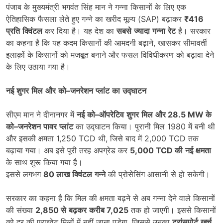
पंजाब के मुख्यमंत्री भगवंत सिंह मान ने गन्ना किसानों के लिए एक
ऐतिहासिक फैसला लेते हुए गन्ने का खरीद मूल्य (SAP) बढ़ाकर
₹416
प्रति
क्विंटल
कर दिया है। यह देश का
सबसे
ज्यादा
गन्ना
रेट
है। सरकार
का कहना है कि यह कदम किसानों की आमदनी बढ़ाने, खासकर सीमावर्ती
इलाक़ों के किसानों को मजबूत बनाने और फसल विविधीकरण को बढ़ावा देने
के लिए उठाया गया है।
नई
शुगर
मिल
और
को
–
जनरेशन
प्लांट
का
उद्घाटन
सीएम मान ने दीनानगर में
नई
को
–
ऑपरेटिव
शुगर
मिल
और
28.5 MW
के
को
–
जनरेशन
पावर
प्लांट
का उद्घाटन किया। पुरानी मिल 1980 में बनी थी
और इसकी क्षमता 1,250 TCD थी, जिसे बाद में 2,000 TCD तक
बढ़ाया गया। अब इसे पूरी तरह अपग्रेड कर
5,000 TCD
की
नई
क्षमता
के साथ शुरू किया गया है।
इससे लगभग
80
लाख
क्विंटल
गन्ने
की प्रोसेसिंग आसानी से हो सकेगी।
सरकार का कहना है कि मिल की क्षमता बढ़ने से अब गन्ना देने वाले किसानों
की संख्या
2,850
से
बढ़कर
करीब
7,025
तक हो जाएगी। इससे किसानों
को दूर की प्राइवेट मिलों में नहीं जाना पड़ेगा, जिससे उनका
ट्रांसपोर्ट
खर्च