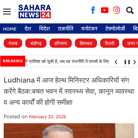
Searc
for:
HOME
देश
विदेश
राजनीति
मनोरंजन
टेक्नोलॉजी
बि
पंजाब
चंडीगढ़
हरियाणा
हिमाचल
दिल्ली
उत्तर 
(अकाली दल) अपनी प्रतिष्ठा खो चुकी है, अब वह राजनीति में वापसी के लिए भाजपा से समझौता 
BREAKING
❮
❚❚
❯
Ludhiana में आज हेल्थ मिनिस्टर अधिकारियों संग
करेंगे बैठक:बचत भवन में स्वास्थ्य सेवा, कानून व्यवस्था
व अन्य कार्यों की होगी समीक्षा
Posted on
February 20, 2026