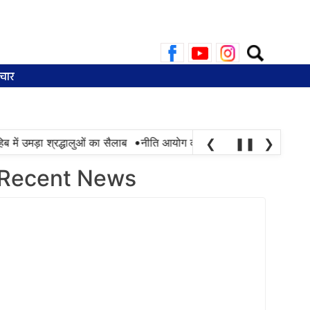
Search
for:
चार
•
में उमड़ा श्रद्धालुओं का सैलाब
नीति आयोग की रैंकिंग में पंजाब ने केरल को पछा
❮
❚❚
❯
Recent News