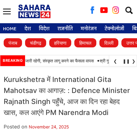
Searc
for:
HOME
देश
विदेश
राजनीति
मनोरंजन
टेक्नोलॉजी
बि
पंजाब
चंडीगढ़
हरियाणा
हिमाचल
दिल्ली
उत्तर 
•
 पंजाबी की पढ़ाई जारी रहेगी, संस्कृत लागू करने का फैसला वापस
BREAKING
श्री गुरु हरिकृष्ण साहिब जी 
❮
❚❚
❯
Kurukshetra में International Gita
Mahotsav का आगाज़: : Defence Minister
Rajnath Singh पहुँचे, आज का दिन रहा बेहद
खास, कल आएंगे PM Narendra Modi
Posted on
November 24, 2025