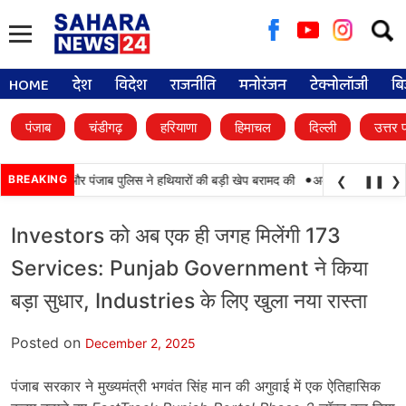
Searc
for:
HOME
देश
विदेश
राजनीति
मनोरंजन
टेक्नोलॉजी
बि
पंजाब
चंडीगढ़
हरियाणा
हिमाचल
दिल्ली
उत्तर 
•
ामयाबी, BSF और पंजाब पुलिस ने हथियारों की बड़ी खेप बरामद की
BREAKING
अमन अरोड़ा ने शाहकोट हल
❮
❚❚
❯
Investors को अब एक ही जगह मिलेंगी 173
Services: Punjab Government ने किया
बड़ा सुधार, Industries के लिए खुला नया रास्ता
Posted on
December 2, 2025
पंजाब सरकार ने मुख्यमंत्री भगवंत सिंह मान की अगुवाई में एक ऐतिहासिक