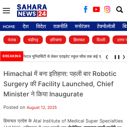
Searc
for:
HOME
देश
विदेश
राजनीति
मनोरंजन
टेक्नोलॉजी
बि
पंजाब
चंडीगढ़
हरियाणा
हिमाचल
दिल्ली
उत्तर 
•
 बड़े फैसले, डिजिटल यूनिवर्सिटी से लेकर प्राइवेट स्कूल फीस तक कई प्रस्तावों को मंजूरी
BREAKING
❮
❚❚
❯
Himachal में बना इतिहास: पहली बार Robotic
Surgery की Facility Launched, Chief
Minister ने किया Inaugurate
Posted on
August 12, 2025
हिमाचल प्रदेश के Atal Institute of Medical Super Specialties