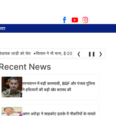
Search
for:
चार
•
ायक लाडी को घेरा
सियाम ने भी माना, ई-20 में ज्यादा क्लोराइड और नमी के 
❮
❚❚
❯
Recent News
तरनतारन में बड़ी कामयाबी, BSF और पंजाब पुलिस
ने हथियारों की बड़ी खेप बरामद की
अमन अरोड़ा ने शाहकोट हलके में नौकरियों के मामले