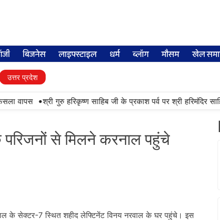
लॉजी
बिजनेस
लाइफ्स्टाइल
धर्म
ब्लॉग
मौसम
खेल समा
उत्तर प्रदेश
•
ैसला वापस
श्री गुरु हरिकृष्ण साहिब जी के प्रकाश पर्व पर श्री हरिमंदिर साहिब म
रिजनों से मिलने करनाल पहुंचे
े सेक्टर-7 स्थित शहीद लेफ्टिनेंट विनय नरवाल के घर पहुंचे। इस