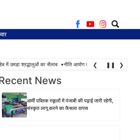
Search
for:
चार
•
ें उमड़ा श्रद्धालुओं का सैलाब
नीति आयोग की रैंकिंग में पंजाब ने केरल को पछाड
❮
❚❚
❯
Recent News
आर्मी पब्लिक स्कूलों में पंजाबी की पढ़ाई जारी रहेगी,
संस्कृत लागू करने का फैसला वापस