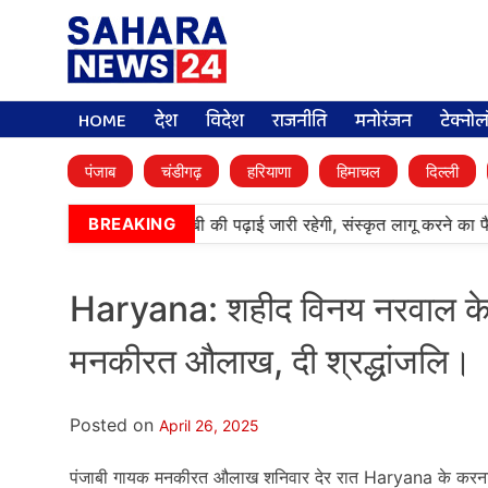
HOME
देश
विदेश
राजनीति
मनोरंजन
टेक्नो
पंजाब
चंडीगढ़
हरियाणा
हिमाचल
दिल्ली
•
आर्मी पब्लिक स्कूलों में पंजाबी की पढ़ाई जारी रहेगी, संस्कृत लागू करने का फ
BREAKING
Haryana: शहीद विनय नरवाल के प
मनकीरत औलाख, दी श्रद्धांजलि।
Posted on
April 26, 2025
पंजाबी गायक मनकीरत औलाख शनिवार देर रात Haryana के करनाल क