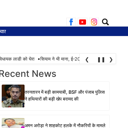
Search
for:
चार
•
धायक लाडी को घेरा
सियाम ने भी माना, ई-20 में ज्यादा क्लोराइड और नमी के
❮
❚❚
❯
Recent News
तरनतारन में बड़ी कामयाबी, BSF और पंजाब पुलिस
ने हथियारों की बड़ी खेप बरामद की
अमन अरोड़ा ने शाहकोट हलके में नौकरियों के मामले