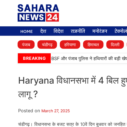
HOME
देश
विदेश
राजनीति
मनोरंजन
टेक्नो
पंजाब
चंडीगढ़
हरियाणा
हिमाचल
दिल्ली
•
तरनतारन में बड़ी कामयाबी, BSF और पंजाब पुलिस ने हथियारों की बड़ी खेप ब
BREAKING
Haryana विधानसभा में 4 बिल हु
लागू ?
Posted on
March 27, 2025
चंडीगढ़। विधानसभा के बजट सत्र के 10वें दिन बुधवार को जनहित म