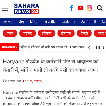
Searc
for:
HOME
देश
विदेश
राजनीति
मनोरंजन
टेक्नोलॉजी
बि
पंजाब
चंडीगढ़
हरियाणा
हिमाचल
दिल्ली
उत्तर 
•
BSF और पंजाब पुलिस ने हथियारों की बड़ी खेप बरामद की
BREAKING
अमन अरोड़ा ने शाहकोट हलके में 
❮
❚❚
❯
Haryana रोडवेज के कर्मचारी फिर से आंदोलन की
तैयारी में, मांगें न मानी तो करेंगे बसों का चक्का जाम।
Posted on
April 9, 2025
Haryana रोडवेज के कर्मचारी इलैक्ट्रिक बसों को रोकने, रोडवेज बेड़े में
10 हजार साधारण बसें शामिल करने, निजी बसों को परमिट देने, कच्चे
कर्मचारियों को पक्का सहित 32 सूत्रीय मांगों को लेकर फिर से हड़ताल पर