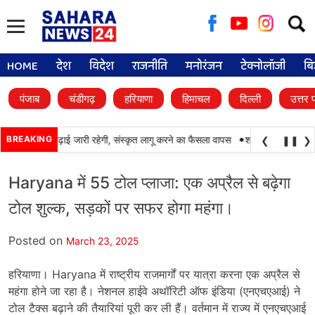
Searc
for:
HOME
देश
विदेश
राजनीति
मनोरंजन
टेक्नोलॉजी
बि
पंजाब
चंडीगढ़
हरियाणा
हिमाचल
दिल्ली
उत्तर 
•
ों में पंजाबी की पढ़ाई जारी रहेगी, संस्कृत लागू करने का फैसला वापस
BREAKING
श्री गुरु हरिकृष्ण साह
❮
❚❚
❯
Haryana में 55 टोल प्लाजा: एक अप्रैल से बढ़ेगा
टोल शुल्क, सड़कों पर सफर होगा महंगा।
Posted on
March 23, 2025
हरियाणा। Haryana में राष्ट्रीय राजमार्गों पर यात्रा करना एक अप्रैल से
महंगा होने जा रहा है। नेशनल हाईवे अथॉरिटी ऑफ इंडिया (एनएचएआई) ने
टोल टैक्स बढ़ाने की तैयारियां पूरी कर ली हैं। वर्तमान में राज्य में एनएचएआई