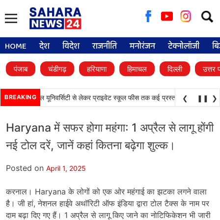
Searc
for:
HOME
देश
विदेश
राजनीति
मनोरंजन
टेक्नोलॉजी
बि
पंजाब
चंडीगढ़
हरियाणा
हिमाचल
दिल्ली
उत्तर 
•
े फैसले, डिजिटल यूनिवर्सिटी से लेकर प्राइवेट स्कूल फीस तक कई प्रस्तावों को मंजूरी
BREAKING
पंज
❮
❚❚
❯
Haryana में सफर होगा महंगा: 1 अप्रैल से लागू होंगी
नई टोल दरें, जानें कहां कितना बढ़ेगा शुल्क।
Posted on
April 1, 2025
करनाल। Haryana के लोगों को एक ओर महंगाई का झटका लगने वाला
है। जी हां, नेशनल हाईवे अथॉरिटी ऑफ इंडिया द्वारा टोल टैक्स के नाम पर
दाम बढ़ा दिए गए हैं। 1 अप्रैल से लागू किए जाने का नोटिफिकेशन भी जारी