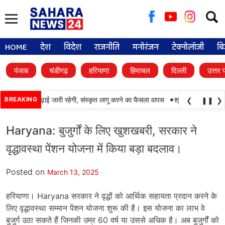
Searc
for:
HOME
देश
विदेश
राजनीति
मनोरंजन
टेक्नोलॉजी
बि
पंजाब
चंडीगढ़
हरियाणा
हिमाचल
दिल्ली
उत्तर 
•
ं में पंजाबी की पढ़ाई जारी रहेगी, संस्कृत लागू करने का फैसला वापस
BREAKING
श्री गुरु हरिकृष्ण साहि
❮
❚❚
❯
Haryana: बुजुर्गों के लिए खुशखबरी, सरकार ने
वृद्धावस्था पेंशन योजना में किया बड़ा बदलाव।
Posted on
March 13, 2025
हरियाणा। Haryana सरकार ने वृद्धों को आर्थिक सहायता प्रदान करने के
लिए वृद्धावस्था सम्मान पेंशन योजना शुरू की है। इस योजना का लाभ वे
बुजुर्ग उठा सकते हैं जिनकी उम्र 60 वर्ष या उससे अधिक है। अब बुजुर्गों को