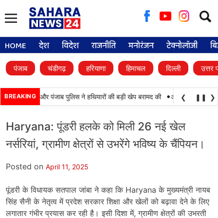
Searc
for:
HOME
देश
विदेश
राजनीति
मनोरंजन
टेक्नोलॉजी
बि
पंजाब
चंडीगढ़
हरियाणा
हिमाचल
दिल्ली
उत्तर 
•
कामयाबी, BSF और पंजाब पुलिस ने हथियारों की बड़ी खेप बरामद की
BREAKING
अमन अरोड़ा ने शाहकोट 
❮
❚❚
❯
Haryana: पूंडरी हलके को मिली 26 नई खेल
नर्सरियां, ग्रामीण क्षेत्रों से उभरेंगे भविष्य के चैंपियन।
Posted on
April 11, 2025
पूंडरी के विधायक सतपाल जांबा ने कहा कि Haryana के मुख्यमंत्री नायब
सिंह सैनी के नेतृत्व में प्रदेश सरकार शिक्षा और खेलों को बढ़ावा देने के लिए
लगातार गंभीर प्रयास कर रही है। इसी दिशा में, ग्रामीण क्षेत्रों की उभरती