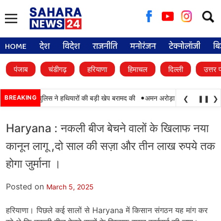
Searc
for:
HOME
देश
विदेश
राजनीति
मनोरंजन
टेक्नोलॉजी
बि
पंजाब
चंडीगढ़
हरियाणा
हिमाचल
दिल्ली
उत्तर 
•
 और पंजाब पुलिस ने हथियारों की बड़ी खेप बरामद की
BREAKING
अमन अरोड़ा ने शाहकोट हलके में नौक
❮
❚❚
❯
Haryana : नकली बीज बेचने वालों के खिलाफ नया
कानून लागू ,दो साल की सज़ा और तीन लाख रुपये तक
होगा जुर्माना ।
Posted on
March 5, 2025
हरियाणा। पिछले कई सालों से Haryana में किसान संगठन यह मांग कर