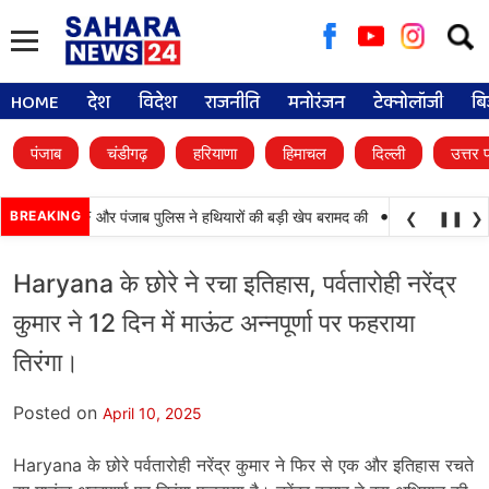
Searc
for:
HOME
देश
विदेश
राजनीति
मनोरंजन
टेक्नोलॉजी
बि
पंजाब
चंडीगढ़
हरियाणा
हिमाचल
दिल्ली
उत्तर 
•
 कामयाबी, BSF और पंजाब पुलिस ने हथियारों की बड़ी खेप बरामद की
BREAKING
अमन अरोड़ा ने शाहकोट
❮
❚❚
❯
Haryana के छोरे ने रचा इतिहास, पर्वतारोही नरेंद्र
कुमार ने 12 दिन में माऊंट अन्नपूर्णा पर फहराया
तिरंगा।
Posted on
April 10, 2025
Haryana के छोरे पर्वतारोही नरेंद्र कुमार ने फिर से एक और इतिहास रचते