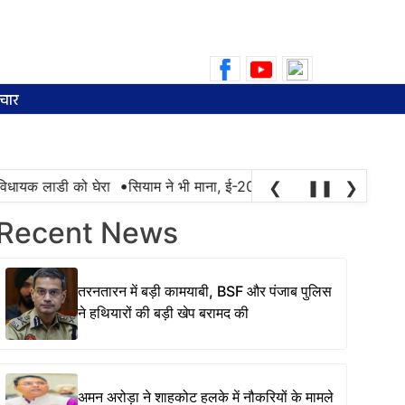
Search
for:
चार
•
धायक लाडी को घेरा
सियाम ने भी माना, ई-20 में ज्यादा क्लोराइड और नमी के
❮
❚❚
❯
Recent News
तरनतारन में बड़ी कामयाबी, BSF और पंजाब पुलिस
ने हथियारों की बड़ी खेप बरामद की
अमन अरोड़ा ने शाहकोट हलके में नौकरियों के मामले