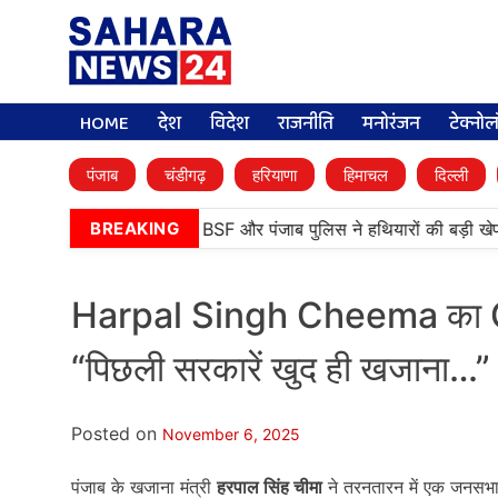
HOME
देश
विदेश
राजनीति
मनोरंजन
टेक्नो
पंजाब
चंडीगढ़
हरियाणा
हिमाचल
दिल्ली
•
तरनतारन में बड़ी कामयाबी, BSF और पंजाब पुलिस ने हथियारों की बड़ी खेप ब
BREAKING
Harpal Singh Cheema का O
“पिछली सरकारें खुद ही खजाना…”
Posted on
November 6, 2025
पंजाब के खजाना मंत्री
हरपाल सिंह चीमा
ने तरनतारन में एक जनसभा