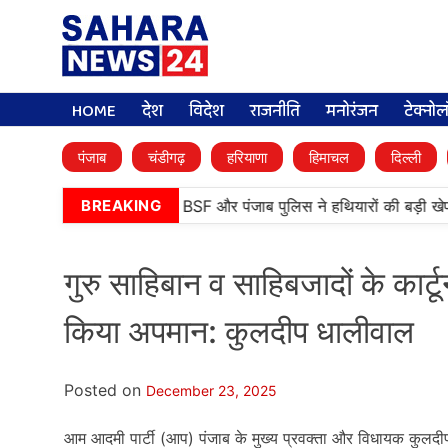
HOME
देश
विदेश
राजनीति
मनोरंजन
टेक्नो
पंजाब
चंडीगढ़
हरियाणा
हिमाचल
दिल्ली
•
तरनतारन में बड़ी कामयाबी, BSF और पंजाब पुलिस ने हथियारों की बड़ी खेप 
BREAKING
गुरु साहिबान व साहिबजादों के कार
किया अपमान: कुलदीप धालीवाल
Posted on
December 23, 2025
आम आदमी पार्टी (आप) पंजाब के मुख्य प्रवक्ता और विधायक कुलदीप