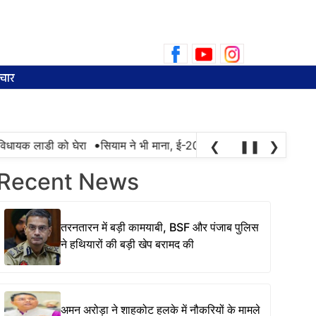
Search
for:
चार
•
िधायक लाडी को घेरा
सियाम ने भी माना, ई-20 में ज्यादा क्लोराइड और नमी क
❮
❚❚
❯
Recent News
तरनतारन में बड़ी कामयाबी, BSF और पंजाब पुलिस
ने हथियारों की बड़ी खेप बरामद की
अमन अरोड़ा ने शाहकोट हलके में नौकरियों के मामले