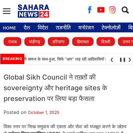
Searc
for:
HOME
देश
विदेश
राजनीति
मनोरंजन
टेक्नोलॉजी
बि
पंजाब
चंडीगढ़
हरियाणा
हिमाचल
दिल्ली
उत्तर 
दा अन्याय आदिवासी समाज के साथ हुआ, सिर्फ ‘‘आप’’ लड़ रही आदिवासियों के अधिकारों की लड़
BREAKING
❮
❚❚
❯
Global Sikh Council ने तख़्तों की
sovereignty और heritage sites के
preservation पर लिया बड़ा फैसला
Posted on
October 1, 2025
विश्व स्तर पर सिख समुदाय की एकता और सेवा को मजबूत करने के उद्देश्य